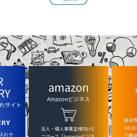
R
amazon
RY
Amazonビジネス
れサイト
楽天市
SEL
法人・個人事業主様向けE
入れサ
で商
コマース「Amaoznビジネ