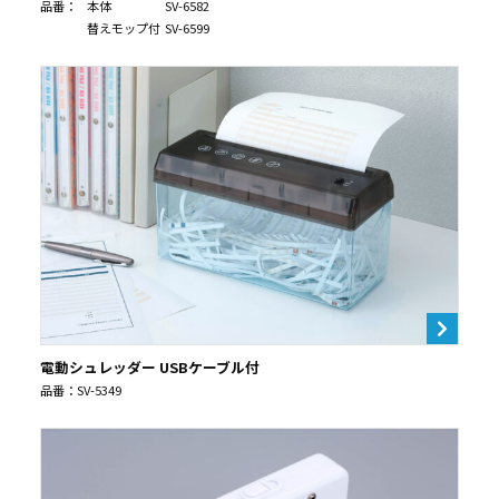
品番：
本体
SV-6582
替えモップ付
SV-6599
電動シュレッダー USBケーブル付
品番：SV-5349