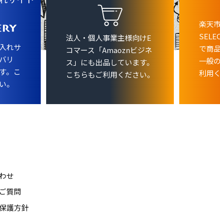
楽天市
SEL
法人・個人事業主様向けE
入れサ
で商
コマース「Amaoznビジネ
バリ
一般
ス」にも出品しています。
す。こ
利用
こちらもご利用ください。
い。
わせ
ご質問
保護方針