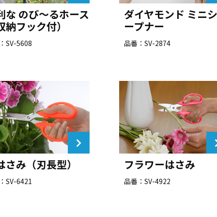
利な のび～るホース
ダイヤモンド ミニ
収納フック付）
ープナー
SV-5608
品番：SV-2874
はさみ（刃長型）
フラワーはさみ
SV-6421
品番：SV-4922