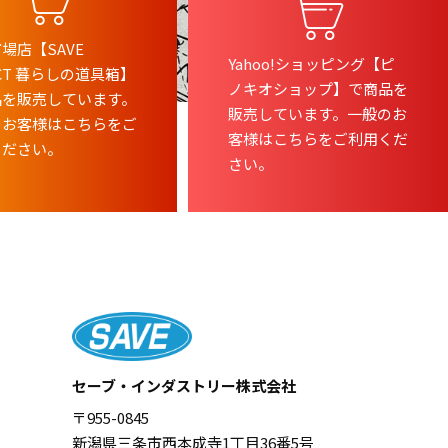
場店【SAVE
Yahoo!ショッピング【ピ
ECT 暮らしの道具箱】
ノキオショップ】で商品を
品を販売しています。
販売しています。一般のお
のお客様はこちらをご
客様はこちらをご利用くだ
ください。
さい。
セーブ・インダストリー株式会社
〒955-0845
新潟県三条市西本成寺1丁目36番5号