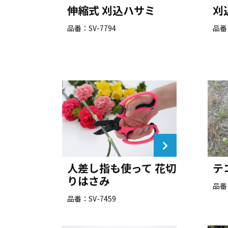
伸縮式 刈込ハサミ
刈
品番：SV-7794
品番：
人差し指も使って 花切
テ
りはさみ
品番：
品番：SV-7459