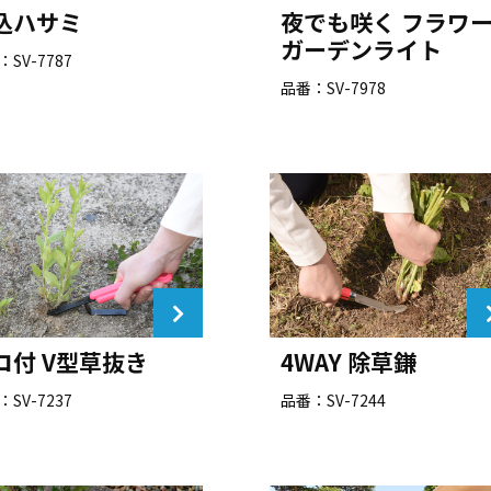
込ハサミ
夜でも咲く フラワ
ガーデンライト
SV-7787
品番：SV-7978
コ付 V型草抜き
4WAY 除草鎌
SV-7237
品番：SV-7244