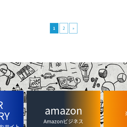
1
2
»
R
amazon
RY
Amazonビジネス
れサイト