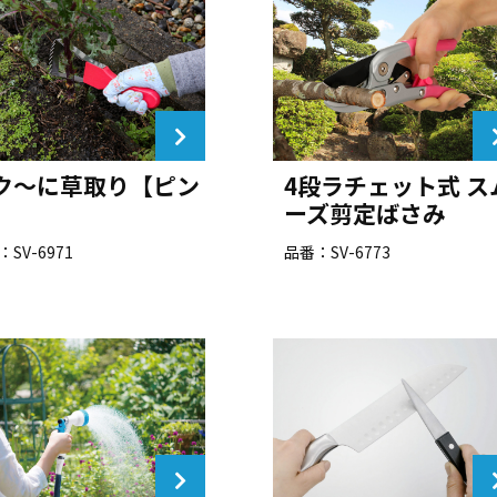
ク～に草取り【ピン
4段ラチェット式 ス
】
ーズ剪定ばさみ
SV-6971
品番：SV-6773