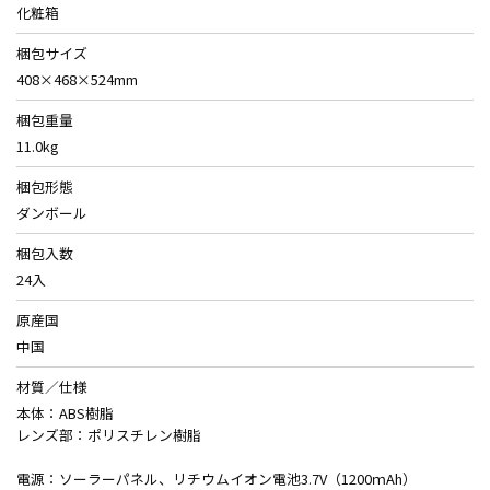
化粧箱
梱包サイズ
408×468×524mm
梱包重量
11.0kg
梱包形態
ダンボール
梱包入数
24入
原産国
中国
材質／仕様
本体：ABS樹脂
レンズ部：ポリスチレン樹脂
電源：ソーラーパネル、リチウムイオン電池3.7V（1200ｍAh）