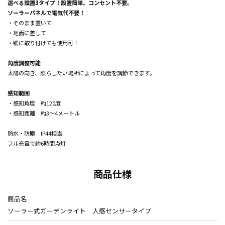
選べる設置3タイプ！設置簡単、コンセント不要。
ソーラーパネルで電気代不要！
・そのまま置いて
・地面に差して
・壁に取り付けても使用可！
角度調整可能
太陽の向き、照らしたい場所によって角度を調節できます。
感知範囲
・感知角度 約120度
・感知距離 約3～4メートル
防水・防塵 IP44相当
フル充電で約6時間点灯
商品仕様
商品名
ソーラー式ガーデンライト 人感センサータイプ