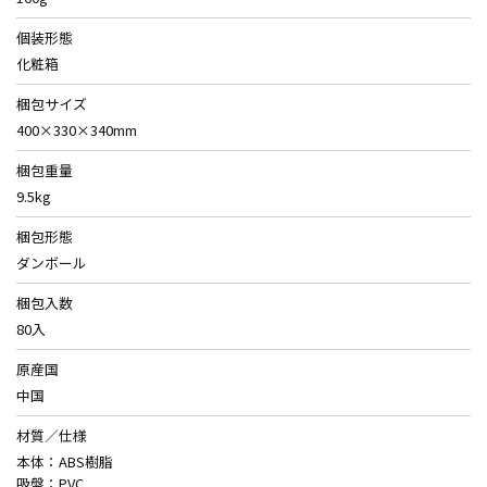
個装形態
化粧箱
梱包サイズ
400×330×340mm
梱包重量
9.5kg
梱包形態
ダンボール
梱包入数
80入
原産国
中国
材質／仕様
本体：ABS樹脂
吸盤：PVC