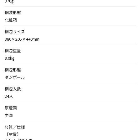
370g
個装形態
化粧箱
梱包サイズ
380×205×440mm
梱包重量
9.0kg
梱包形態
ダンボール
梱包入数
24入
原産国
中国
材質／仕様
【材質】