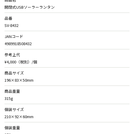
開閉式USBソーラーランタン
品番
SV-8432
JANコード
4989918508432
参考上代
¥4,000（税別）/個
商品サイズ
196×83×50mm
商品重量
315g
個装サイズ
210×92×60mm
個装重量