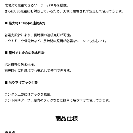
太陽光で充電できるソーラーパネルを搭載。
さらにUSB充電にも対応しているため、天候に左右されず安定して使用できます。
■ 最大約15時間の連続点灯
省電力設計により、長時間の連続点灯が可能。
アウトドアや停電時など、長時間の照明が必要なシーンでも安心です。
■ 屋外でも安心の防水性能
IPX4相当の防水仕様。
雨天時や屋外環境でも安心して使用できます。
■ 吊り下げフック付き
ランタン上部にはフックを搭載。
テント内やタープ、屋内のフックなどに簡単に吊り下げて使用できます。
商品仕様
商品名