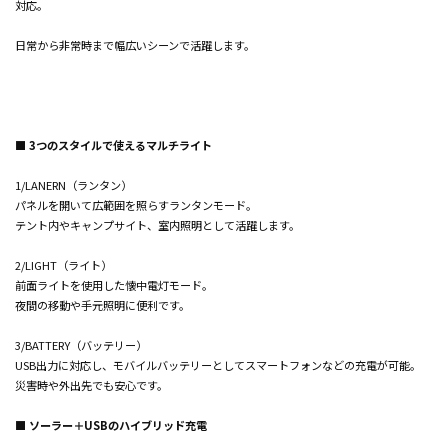
対応。
日常から非常時まで幅広いシーンで活躍します。
■ 3つのスタイルで使えるマルチライト
1/LANERN（ランタン）
パネルを開いて広範囲を照らすランタンモード。
テント内やキャンプサイト、室内照明として活躍します。
2/LIGHT（ライト）
前面ライトを使用した懐中電灯モード。
夜間の移動や手元照明に便利です。
3/BATTERY（バッテリー）
USB出力に対応し、モバイルバッテリーとしてスマートフォンなどの充電が可能。
災害時や外出先でも安心です。
■ ソーラー＋USBのハイブリッド充電