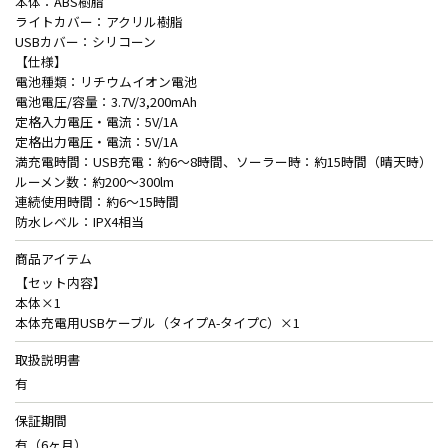
本体：ABS樹脂
ライトカバー：アクリル樹脂
USBカバー：シリコーン
【仕様】
電池種類：リチウムイオン電池
電池電圧/容量：3.7V/3,200mAh
定格入力電圧・電流：5V/1A
定格出力電圧・電流：5V/1A
満充電時間：USB充電：約6～8時間、ソーラー時：約15時間（晴天時）
ルーメン数：約200～300lm
連続使用時間：約6～15時間
防水レベル：IPX4相当
商品アイテム
【セット内容】
本体×1
本体充電用USBケーブル（タイプA-タイプC）×1
取扱説明書
有
保証期間
有（6ヶ月）